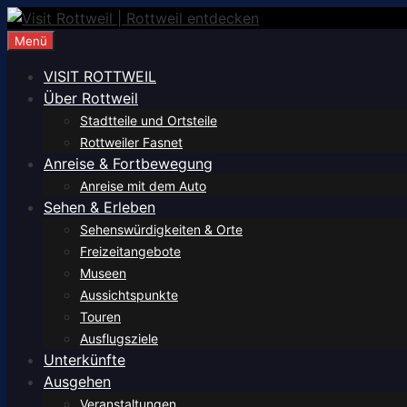
Zum
Inhalt
Menü
springen
VISIT ROTTWEIL
Über Rottweil
Stadtteile und Ortsteile
Rottweiler Fasnet
Anreise & Fortbewegung
Anreise mit dem Auto
Sehen & Erleben
Sehenswürdigkeiten & Orte
Freizeitangebote
Museen
Aussichtspunkte
Touren
Ausflugsziele
Unterkünfte
Ausgehen
Veranstaltungen