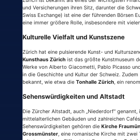
Zürich ist bekannt als eines der wichtigsten Fina
und Versicherungen ihren Sitz, darunter die Sch
Swiss Exchange) ist eine der führenden Börsen E
eine immer größere Rolle, insbesondere mit vielen
Kulturelle Vielfalt und Kunstszene
Zürich hat eine pulsierende Kunst- und Kultursze
Kunsthaus Zürich
ist das größte Kunstmuseum d
Werke von Alberto Giacometti, Pablo Picasso u
in die Geschichte und Kultur der Schweiz. Zudem i
bekannt, wie etwa die
Tonhalle Zürich
, ein reno
Sehenswürdigkeiten und Altstadt
Die Zürcher Altstadt, auch „Niederdorf“ genannt, 
mittelalterlichen Gebäuden und zahlreichen Café
Sehenswürdigkeiten gehören die
Kirche Fraumün
Grossmünster
, eine romanische Kirche mit zwei 