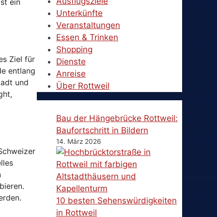
Ausflugsziele
st ein
Unterkünfte
Veranstaltungen
Essen & Trinken
Shopping
es Ziel für
Dienste
de entlang
Anreise
tadt und
Über Rottweil
ght,
Bau der Hängebrücke Rottweil:
Baufortschritt in Bildern
14. März 2026
 Schweizer
elles
n
bieren.
erden.
10 besten Sehenswürdigkeiten
in Rottweil