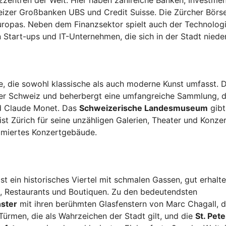
nzzentren der Welt. Hier haben zahlreiche Banken, Investme
weizer Großbanken UBS und Credit Suisse. Die Zürcher Börse
uropas. Neben dem Finanzsektor spielt auch der Technolog
 Start-ups und IT-Unternehmen, die sich in der Stadt niede
ne, die sowohl klassische als auch moderne Kunst umfasst. 
er Schweiz und beherbergt eine umfangreiche Sammlung, d
nd Claude Monet. Das
Schweizerische Landesmuseum
gibt
st Zürich für seine unzähligen Galerien, Theater und Konze
mmiertes Konzertgebäude.
ist ein historisches Viertel mit schmalen Gassen, gut erhalt
s, Restaurants und Boutiquen. Zu den bedeutendsten
ster
mit ihren berühmten Glasfenstern von Marc Chagall, 
Türmen, die als Wahrzeichen der Stadt gilt, und die
St. Pet