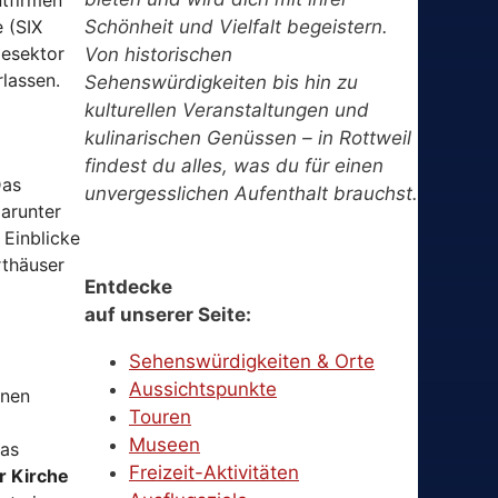
ntfirmen
Schönheit und Vielfalt begeistern.
 (SIX
iesektor
Von historischen
rlassen.
Sehenswürdigkeiten bis hin zu
kulturellen Veranstaltungen und
kulinarischen Genüssen – in Rottweil
findest du alles, was du für einen
Das
unvergesslichen Aufenthalt brauchst.
arunter
 Einblicke
rthäuser
Entdecke
auf unserer Seite:
Sehenswürdigkeiten & Orte
Aussichtspunkte
enen
Touren
Museen
das
Freizeit-Aktivitäten
er Kirche