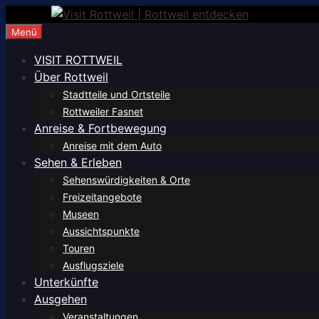
Zum
Inhalt
Menü
springen
VISIT ROTTWEIL
Über Rottweil
Stadtteile und Ortsteile
Rottweiler Fasnet
Anreise & Fortbewegung
Anreise mit dem Auto
Sehen & Erleben
Sehenswürdigkeiten & Orte
Freizeitangebote
Museen
Aussichtspunkte
Touren
Ausflugsziele
Unterkünfte
Ausgehen
Veranstaltungen