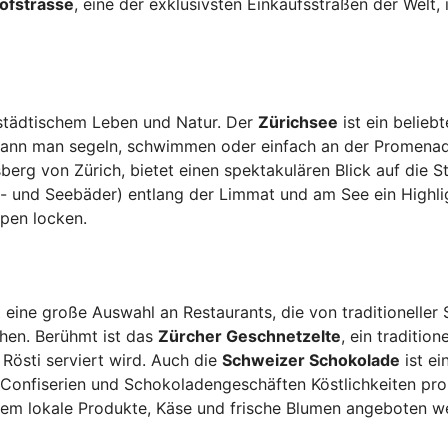
ofstrasse
, eine der exklusivsten Einkaufsstraßen der Welt, i
 städtischem Leben und Natur. Der
Zürichsee
ist ein beliebt
 kann man segeln, schwimmen oder einfach an der Promena
berg von Zürich, bietet einen spektakulären Blick auf die S
- und Seebäder) entlang der Limmat und am See ein Highli
lpen locken.
t eine große Auswahl an Restaurants, die von traditioneller
ichen. Berühmt ist das
Zürcher Geschnetzelte
, ein tradition
 Rösti serviert wird. Auch die
Schweizer Schokolade
ist ei
 Confiserien und Schokoladengeschäften Köstlichkeiten pro
dem lokale Produkte, Käse und frische Blumen angeboten w