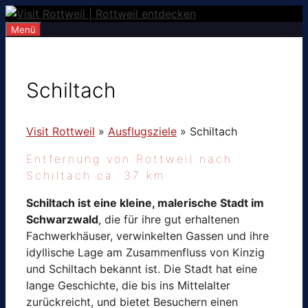
Zum
Inhalt
Menü
springen
Schiltach
Visit Rottweil
»
Ausflugsziele
»
Schiltach
Entfernung von Rottweil nach
Schiltach ca. 37 km
Schiltach ist eine kleine, malerische Stadt im
Schwarzwald
, die für ihre gut erhaltenen
Fachwerkhäuser, verwinkelten Gassen und ihre
idyllische Lage am Zusammenfluss von Kinzig
und Schiltach bekannt ist. Die Stadt hat eine
lange Geschichte, die bis ins Mittelalter
zurückreicht, und bietet Besuchern einen