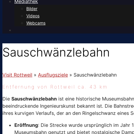
Mediathek
Bilder
Videos
Webcams
Sauschwänzlebahn
Visit Rottweil
»
Ausflugsziele
»
Sauschwänzlebahn
Entfernung von Rottweil ca. 43 km
Die
Sauschwänzlebahn
ist eine historische Museumsbahn
beeindruckende Ingenieurskunst bekannt ist. Die Bahnstreck
ihres kurvigen Verlaufs, der an den Ringelschwanz eines S
Eröffnung
: Die Strecke wurde ursprünglich im Jahr 
Museumsbahn genutzt und bietet nostalgische Dampf