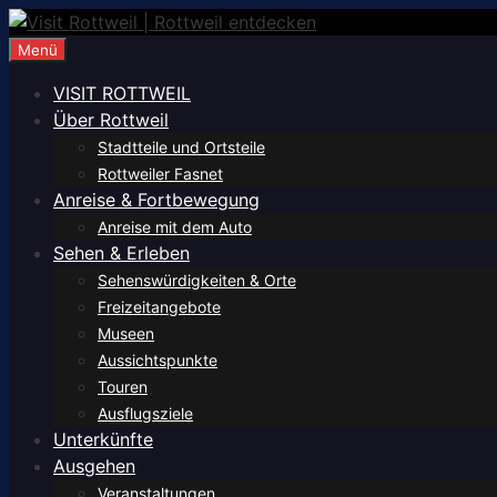
Zum
Inhalt
Menü
springen
VISIT ROTTWEIL
Über Rottweil
Stadtteile und Ortsteile
Rottweiler Fasnet
Anreise & Fortbewegung
Anreise mit dem Auto
Sehen & Erleben
Sehenswürdigkeiten & Orte
Freizeitangebote
Museen
Aussichtspunkte
Touren
Ausflugsziele
Unterkünfte
Ausgehen
Veranstaltungen