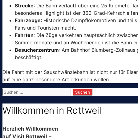
Strecke
: Die Bahn verläuft über eine 25 Kilometer 
besonderes Highlight ist der 360-Grad-Kehrschleife
Fahrzeuge
: Historische Dampflokomotiven und teil
Fans und Touristen macht.
Fahrten
: Die Züge verkehren hauptsächlich zwisch
Sommermonate und an Wochenenden ist die Bahn eine
Besucherzentrum
: Am Bahnhof Blumberg-Zollhaus 
beschäftigt.
Die Fahrt mit der Sauschwänzlebahn ist nicht nur für Eis
auf eine ganz besondere Art erkunden wollen.
Suchen
nach:
Willkommen in Rottweil
Herzlich Willkommen
auf Visit Rottweil
–