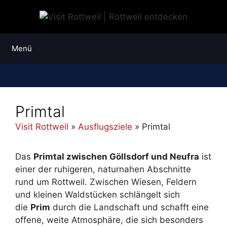
Zum
Inhalt
springen
Menü
Primtal
Visit Rottweil
»
Ausflugsziele
»
Primtal
Das
Primtal zwischen Göllsdorf und Neufra
ist
einer der ruhigeren, naturnahen Abschnitte
rund um Rottweil. Zwischen Wiesen, Feldern
und kleinen Waldstücken schlängelt sich
die
Prim
durch die Landschaft und schafft eine
offene, weite Atmosphäre, die sich besonders