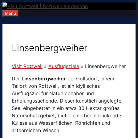
Zum
Inhalt
Menü
springen
Linsenbergweiher
Visit Rottweil
»
Ausflugsziele
»
Linsenbergweiher
Der
Linsenbergweiher
bei Göllsdorf, einem
Teilort von Rottweil, ist ein idyllisches
Ausflugsziel für Naturliebhaber und
Erholungssuchende. Dieser künstlich angelegte
See, eingebettet in ein etwa 30 Hektar großes
Naturschutzgebiet, bietet eine beeindruckende
Kulisse aus Wasserflächen, Röhrichten und
artenreichen Wiesen.