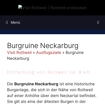
Zum
Inhalt
springen
Menü
Burgruine Neckarburg
Visit Rottweil
»
Ausflugsziele
»
Burgruine
Neckarburg
Entfernung von Rottweil ca. 8 km
Die
Burgruine Neckarburg
ist eine historische
Burganlage, die sich in der Nähe von Rottweil
auf einer Anhöhe über dem Neckartal befindet.
Sie gilt als eine der ältesten Burgen in der